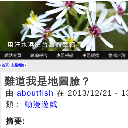
網站首頁
總編報告
專題報導
主題網摘
驚鴻台灣
›
首頁
›
主題網摘
›
難道我是地圖臉？
由
aboutfish
在 2013/12/21 - 
類：
動漫遊戲
摘要: