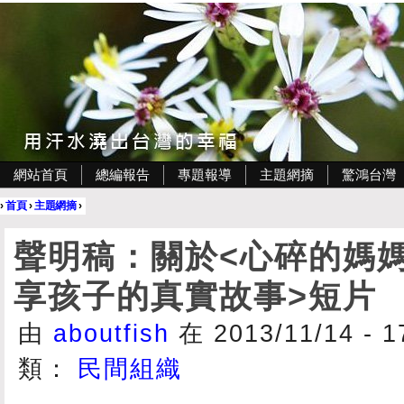
網站首頁
總編報告
專題報導
主題網摘
驚鴻台灣
›
首頁
›
主題網摘
›
聲明稿：關於<心碎的媽媽
享孩子的真實故事>短片
由
aboutfish
在 2013/11/14 - 
類：
民間組織