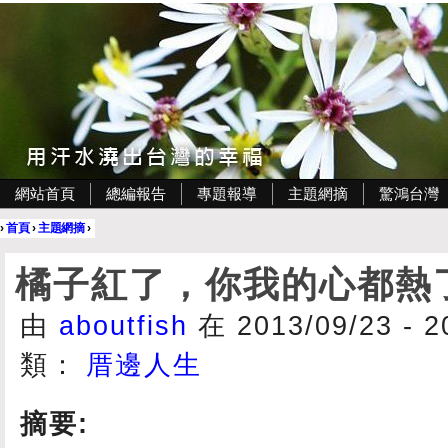
網站首頁
總編報告
專題報導
主題網摘
驚鴻台灣
›
首頁
›
主題網摘
›
橘子紅了，你我的心都熱
由
aboutfish
在 2013/09/23 - 
類：
厝邊人生
摘要: