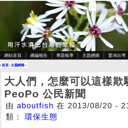
網站首頁
總編報告
專題報導
主題網摘
驚鴻台灣
›
首頁
›
主題網摘
›
大人們，怎麼可以這樣欺騙
PeoPo 公民新聞
由
aboutfish
在 2013/08/20 - 
類：
環保生態