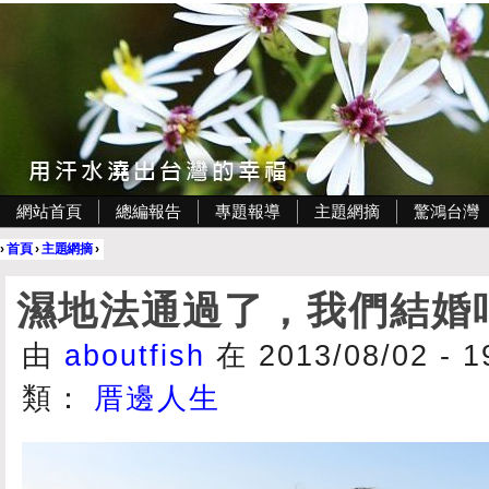
網站首頁
總編報告
專題報導
主題網摘
驚鴻台灣
›
首頁
›
主題網摘
›
濕地法通過了，我們結婚
由
aboutfish
在 2013/08/02 - 
類：
厝邊人生