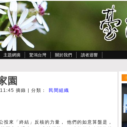
主題網摘
驚鴻台灣
關於我們
讀者迴響
家園
- 11:45 摘錄 | 分類：
民間組織
公投來「終結」反核的力量， 他們的如意算盤是，