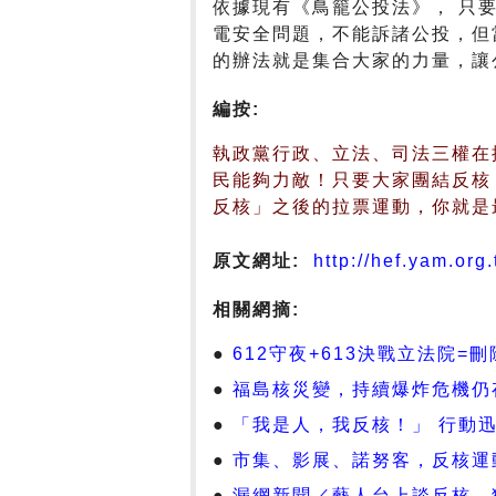
依據現有《鳥籠公投法》， 只
電安全問題，不能訴諸公投，但
的辦法就是集合大家的力量，讓
編按:
執政黨行政、立法、司法三權在
民能夠力敵！只要大家團結反核
反核」之後的拉票運動，你就是
原文網址:
http://hef.yam.org
相關網摘:
612守夜+613決戰立法院=
福島核災變，持續爆炸危機仍
「我是人，我反核！」 行動
市集、影展、諾努客，反核運
漏網新聞／藝人台上談反核 