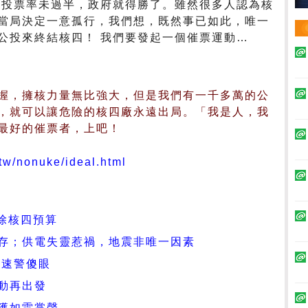
要投票率未過半，政府就得勝了。雖然很多人認為核
當局決定一意孤行，我們想，既然事已如此，唯一
公投來終結核四！ 我們要發起一個催票運動…
握，擁核力量無比強大，但是我們有一千多萬的公
，就可以讓危險的核四廠永遠出局。「我是人，我
最好的催票者，上吧！
.tw/nonuke/ideal.html
刪除核四預算
存；供電失靈惹禍，地震非唯一因素
迅速警傻眼
動再出發
獲如雷掌聲