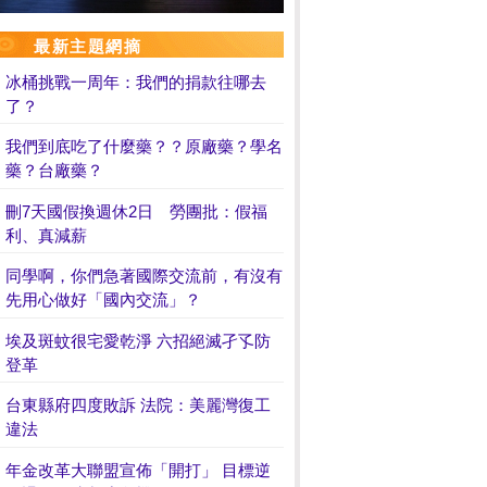
最新主題網摘
冰桶挑戰一周年：我們的捐款往哪去
了？
我們到底吃了什麼藥？？原廠藥？學名
藥？台廠藥？
刪7天國假換週休2日 勞團批：假福
利、真減薪
同學啊，你們急著國際交流前，有沒有
先用心做好「國內交流」？
埃及斑蚊很宅愛乾淨 六招絕滅孑孓防
登革
台東縣府四度敗訴 法院：美麗灣復工
違法
年金改革大聯盟宣佈「開打」 目標逆