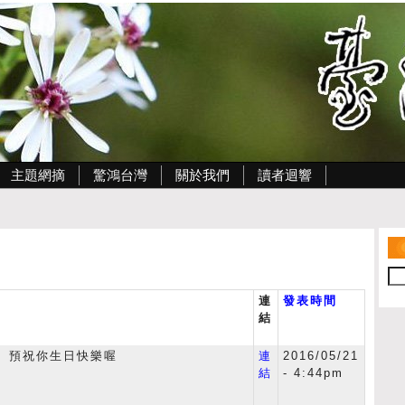
主題網摘
驚鴻台灣
關於我們
讀者迴響
連
發表時間
結
～ 預祝你生日快樂喔
連
2016/05/21
結
- 4:44pm