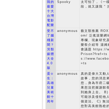
我的
Spooky
太可怕了，《一
最愛
段，就又讓我 “ 洗
十大
台灣
電影
配樂
受不
anonymous
藝文類推薦 ROXY R
了腦
om/ 泛搖滾樂
殘新
專欄、現象研究
聞？
樂祭介紹等 湯姆
另類
會議題 https://
媒體
Prison?fre
大全
s://www.faceb
4.0
=ts
版
蛋⊙
anonymous
真的是偉大又動
生：
故事，您的消息來
高雄
您，身為市府二
兒童
果您沒把握謝館
美術
到她身上去。 B
館十
可能涉及侵犯他
周年
個資法。 C) 
您對高美館熟稔