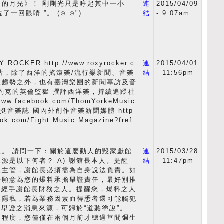
樣的月光》！ 剛剛光只是哼起其中一小
連
2015/04/09
了一回眼睛 ”。 (⊙.⊙")
結
- 9:07am
OCKER http://www.roxyrocker.c
連
2015/04/01
網站，除了西洋的搖滾樂/流行樂新聞、音樂
結
- 11:56pm
及趨勢之外，也有臺灣樂團的新聞專訪及音
約克的英倫監獄 撰評西洋樂，持續追蹤社
www.facebook.com/ThomYorkeMusic
f=ts 挺音樂誌 國內外創作音樂新聞媒體 http
ook.com/Fight.Music.Magazine?fref
人。 請問一下：關於這麼動人的毀家獻館
連
2015/03/28
源是以下何者？ A) 謝館長本人。提醒
結
- 11:47pm
級主管，謝館長必須需為自身說法負責。如
長願意為您的爆料承擔舉證責任，最好別推
) 經手謝館長財務之人。提醒您，爆料之人
人隱私，若為業務因素而得悉者還可能觸犯
無法舉證之消息來源，可歸於“道聽塗說”。
的程度，您僅僅在兩個月前才聽過草間彌生