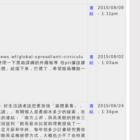
連
2015/08/09
結
- 1:11pm
news.wf/global-spread/anti-cirriculu
連
2015/08/02
來整理一下黑箱課綱的外國報導 但ptt據說膠
結
- 1:03am
媒體」給擋下來，打攪了，希望能藉機散一
ous：好生活讀者說您要加強「媒體素養」，
連
2015/06/24
識讀」。有關個人資產縮水多少的線索，在
結
- 1:34pm
供的連結：「南方上岸，與高美館的拼命三
裡頭提到「館長薪水比當助理教授低了一
公定月薪和年終、每年領多少計畫研究費你
謝館長這種經營方式，大概也少不了在特展