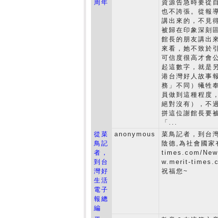
周年
資源告急時要從自
也不誇張。從報
講出來的，不見
被歸在印象深刻
館長的朋友講出
來看，她不致於
可信度很高才會
起這數字，就是
港台灣好人故事
務」不同）犧牲
員做到這種程度
絕對沒有），不
拼這位謝館長要
「...
從菜
anonymous
菜鳥記者，到台灣
鳥記
陰德,為社會國家有福
者，
times.com/New
到台
w.merit-times
灣好
祝福您~
生活
電子
報總
編