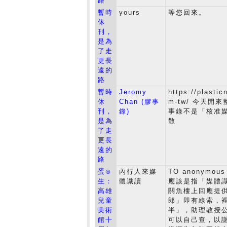
路
暫時
yours
等您回來。
休
刊，
是為
了走
更長
遠的
路
暫時
Jeromy
https://plastic
休
Chan (膠事
m-tw/ 今天閒
刊，
錄)
事錄不是「核准
是為
散
了走
更長
遠的
路
蛋⊙
內行人來媒
TO anonym
生：
體識讀
應該是指「媒體
高雄
關魚樓上回應提
兒童
郎」即有線索，
美術
半」，助理教授
館十
可以自己查，以