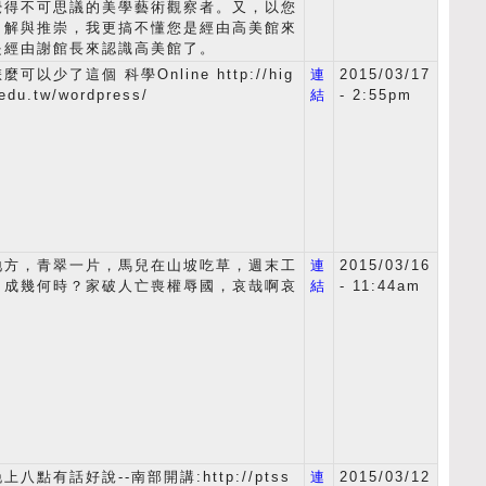
覺得不可思議的美學藝術觀察者。又，以您
了解與推崇，我更搞不懂您是經由高美館來
是經由謝館長來認識高美館了。
以少了這個 科學Online http://hig
連
2015/03/17
edu.tw/wordpress/
結
- 2:55pm
地方，青翠一片，馬兒在山坡吃草，週末工
連
2015/03/16
。成幾何時？家破人亡喪權辱國，哀哉啊哀
結
- 11:44am
八點有話好說--南部開講:http://ptss
連
2015/03/12