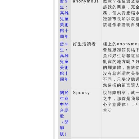
蛋⊙
anonymous
敵意？在這篇文
生：
起我的興趣，完
高雄
務，個人資產縮水
兒童
證請市長加以表
美術
該是作者證明自
館十
周年
蛋⊙
好生活讀者
樓上的anony
生：
曾經跟謝館長結
高雄
魚和好生活報這
兒童
亂寫的地方嗎？好
美術
的爛媒體，會隨
館十
沒有您所謂的美
周年
不同，只要沒聽
您這樣的留言讓
關於
Spooky
說到陳明章，就
生命
之中，那首是我
中的
心全意愛你〉，
台語
首♡
歌
（閒
聊
版）