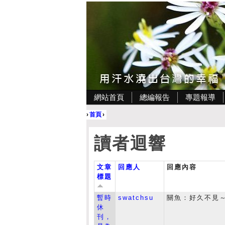
網站首頁
總編報告
專題報導
›
首頁
›
讀者迴響
文章
回應人
回應內容
標題
暫時
swatchsu
關魚：好久不見
休
刊，