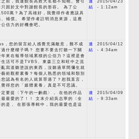
章之前，我連館長高姓大名都不知曉。會引
連
2015/04/23
全只因於文中對謝館長的形容。 為了公
結
- 1:12am
500萬？為了高雄好，我覺得作者應該具
揚、補償。 希望作者註明消息來源，這應
身公信力的好機會吧。
mous，您的留言給人感覺充滿敵意，難不成
連
2015/04/12
下過什麼樑子嗎？ 您要不要去打聽一下關
結
- 4:34am
些年來在報導領域累積的公信力？這裡是會
生活可不是TVBS、東森三立和旺中之流
便亂寫道聽塗說的東西，沒聽過草間彌生就
學藝術觀察素養？每個人熟悉的領域和類別
過您認為有名的人就算罪過了？恕我直言，
人覺得您的「媒體素養」真是不可思議。
一定要提〈下午的一齣戲〉， 在他的作品
連
2015/04/09
最最最愛的了！！ 文末介紹吳志寧的〈全
結
- 9:33am
巧的是， 在那張專輯中，我的最愛也是這