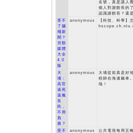
名號，真是讓人
個人對謝館長的
認識謝館長？還
受不
anonymous
【科技、科學】怎麼可
了腦
hscope.ch.ntu.
殘新
聞？
另類
媒體
大全
4.0
版
大
anonymous
大埔從前真是好
埔：
程師在海邊飆車
高官
哉！
逼死
逼瘋
良
民，
不用
負
責？
受不
anonymous
公共電視每周五晚上