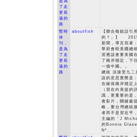
是為
了走
更長
遠的
路
暫時
aboutfish
【聯合報錯誤引
休
的？」】 201
刊，
新聞，導言寫著
是為
華府會晤美國總
了走
習應該會要美國
更長
了兩岸穩定，下
遠的
一個中國。」 
路
總統 須接受九二共
說的意思實際是
在確保兩岸穩定
（習在向美提的
識，更重要的是
會影片，關鍵處從
略，要台灣總統
者而不是習近平
主編的「J Mich
的Bonnie Glas
N*...