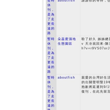
暫時
aboutfish
謝謝你的等待，
休
刊，
是為
了走
更長
遠的
路
暫時
朵蕊蜜濕地
盼了好久 姊姊總
休
生態園區
v 天冷就回來-陳潔儀 
刊，
h?v=r9VS07orJ
是為
了走
更長
遠的
路
暫時
aboutfish
親愛的台灣好生活讀
休
的出關聲明暨1
刊，
抱歉將延遲到9/
是為
復刊，在此先留
了走
更長
遠的