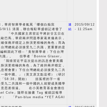
用，華府智庫學者氣罵「哪個白痴寫
連
2015/09/12
5/9/11 清晨，聯合報駐華盛頓記者發了
結
- 11:25am
： 「中共國家主席習近平將於廿五日在
統歐巴馬，華府兩岸問題專家葛來儀表示，
在確保兩岸穩定上扮演更積極的角色；而為
任台灣總統必須接受九二共識，更重要的是
編輯因此下標--「美智庫學者：下任台灣
識」。 但學者「Bonnie Glaser」
： 「我猜習近平這次提出的訊息會要美國
上扮演更積極的角色，為了維持兩岸穩定，
訊息裡會要）下任台灣總統必須接受九二共
，一個中國。」（英文原文點這裡）（研討
「58:38」開始） 括弧裡的字一省
接受九二共識和一個中國的人就變成美國學
，意思差很遠。 在小英教育基金會擔任
ael Cole」隨即在臉書 Tag 被錯誤報導
er： 「Pan-blue media *YET AGAI