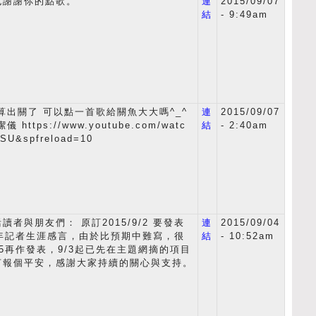
也謝謝你的點歌。
連
2015/09/07
結
- 9:49am
算出關了 可以點一首歌給關魚大大嗎^_^
連
2015/09/07
https://www.youtube.com/watc
結
- 2:40am
SU&spfreload=10
者與朋友們： 原訂2015/9/2 要發表
連
2015/09/04
9年記者生涯感言，由於比預期中難寫，很
結
- 10:52am
15再作發表，9/3起已先在主題網摘的項目
言報個平安，感謝大家持續的關心與支持。