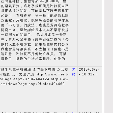
己財產補貼，整體算來6年少500萬一點
導的語氣研判，這數字很可能是謝館長自己
得是正式採訪問答，可能是私下聊天提起而
區於是引用在報導裡，另一種可能是熟悉謝
來然後被引用在此。以關魚過去的報導作風
引用「不可信」的說法，應該是覺得這數字
公開寫出來，至於謝館長本人樂不樂意被提
另一個層次的問題了。 你如果多看一些正
報導，肯為公眾事務（或許跟你定義的「公
奉獻的人並不在少數，如果是體制內的公務
，我也會覺得很誇張、不太相信（但也不是
過請注意：謝館長不是傳統公務員。 可惜
被撤換了，撤換的手法相當粗糙。你說的
好生活電子報總編 希望筆下有德,為己積
連
2015/06/24
氣 以下文請詳讀 http://www.merit-
結
- 10:32am
sPage.aspx?Unid=404124 http://ww
.com/NewsPage.aspx?Unid=404469