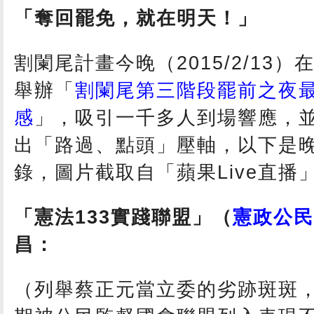
「奪回罷免，就在明天！」
割闌尾計畫今晚（2015/2/13
舉辦「
割闌尾第三階段罷前之夜最
感
」，吸引一千多人到場響應，
出「路過、點頭」壓軸，以下是
錄，圖片截取自「蘋果Live直播
「憲法133實踐聯盟」（
憲政公民
昌：
（列舉蔡正元當立委的劣跡斑斑