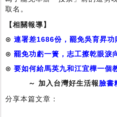
取名。
【相關報導】
⊙
連署差1686份，罷免吳育昇功
⊙
罷免功虧一簣，志工擦乾眼淚
⊙
要如何給馬英九和江宜樺一個
～ 加入台灣好生活報
臉書
分享本篇文章：