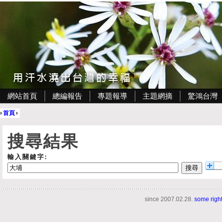
網站首頁
總編報告
專題報導
主題網摘
驚鴻台灣
›
首頁
›
搜尋結果
輸入關鍵字:
since 2007.02.28.
some righ