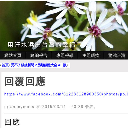
網站首頁
總編報告
專題報導
主題網摘
驚鴻台灣
›
首頁
›
受不了腦殘新聞？另類媒體大全 4.0 版
›
回覆回應
https://www.facebook.com/612283128900350/photos/pb.
由 anonymous 在 2015/03/11 - 23:36 發表。
回應