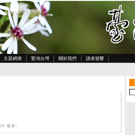
主題網摘
驚鴻台灣
關於我們
讀者迴響
6:00 發表。