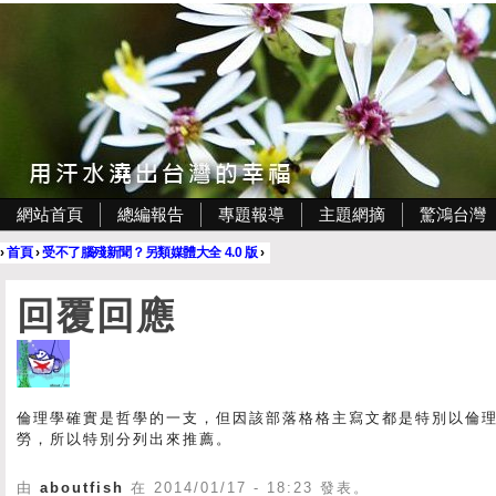
網站首頁
總編報告
專題報導
主題網摘
驚鴻台灣
›
首頁
›
受不了腦殘新聞？另類媒體大全 4.0 版
›
回覆回應
倫理學確實是哲學的一支，但因該部落格格主寫文都是特別以倫
勞，所以特別分列出來推薦。
由
aboutfish
在 2014/01/17 - 18:23 發表。