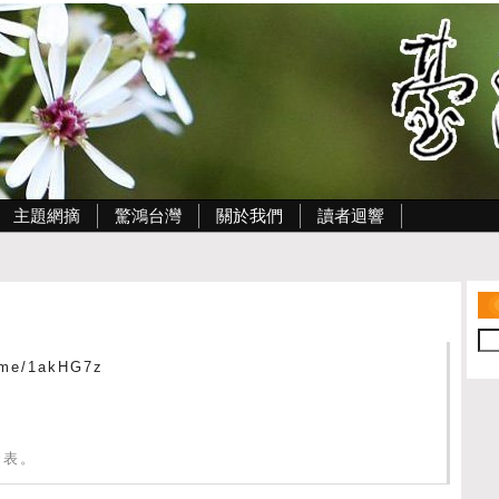
主題網摘
驚鴻台灣
關於我們
讀者迴響
e/1akHG7z
 發表。