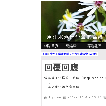
網站首頁
總編報告
專題報導
›
首頁
›
受不了腦殘新聞？另類媒體大全 4.0 版
›
回覆回應
曾經做了這樣的一張圖【http://on.fb.m
】，
一起來跟這篇文章串聯。
由 Hyman 在 2014/01/14 - 16:14