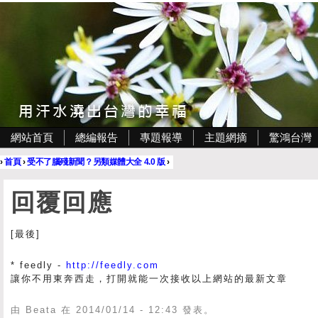
網站首頁
總編報告
專題報導
主題網摘
驚鴻台灣
›
首頁
›
受不了腦殘新聞？另類媒體大全 4.0 版
›
回覆回應
[最後]
* feedly -
http://feedly.com
讓你不用東奔西走，打開就能一次接收以上網站的最新文章
由 Beata 在 2014/01/14 - 12:43 發表。