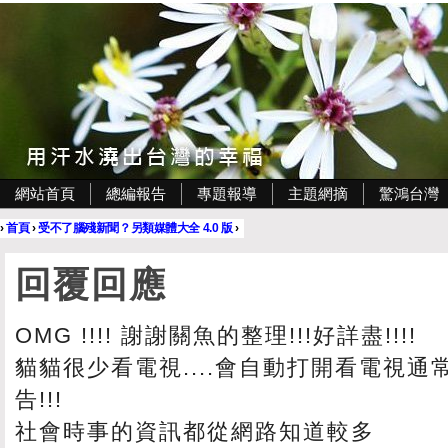
網站首頁
總編報告
專題報導
主題網摘
驚鴻台灣
›
首頁
›
受不了腦殘新聞？另類媒體大全 4.0 版
›
回覆回應
OMG !!!! 謝謝關魚的整理!!!好詳盡!!!!
貓貓很少看電視....會自動打開看電視
告!!!
社會時事的資訊都從網路知道較多