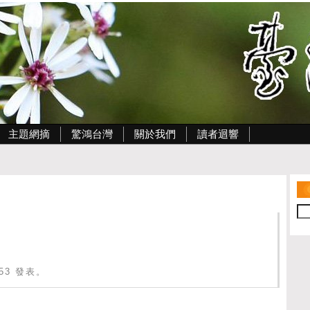
主題網摘
驚鴻台灣
關於我們
讀者迴響
0:53 發表。