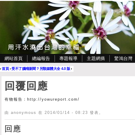
網站首頁
總編報告
專題報導
主題網摘
驚鴻台灣
›
首頁
›
受不了腦殘新聞？另類媒體大全 4.0 版
›
回覆回應
有物報告：http://yowureport.com/
由 anonymous 在 2014/01/14 - 08:23 發表。
回應