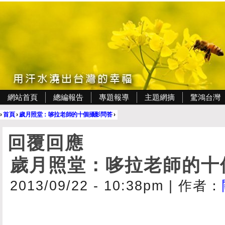
網站首頁
總編報告
專題報導
主題網摘
驚鴻台灣
›
首頁
›
歲月照堂：哆拉老師的十個攝影問答
›
回覆回應
歲月照堂：哆拉老師的十
2013/09/22 - 10:38pm
|