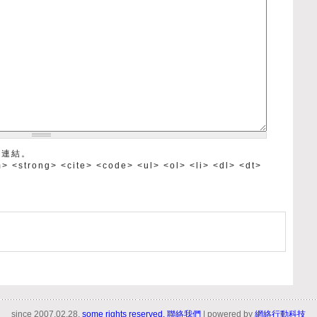
為連結。
trong> <cite> <code> <ul> <ol> <li> <dl> <dt>
since 2007.02.28.
some rights reserved.
聯絡我們
| powered by
網絡行動科技