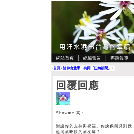
網站首頁
總編報告
專題報導
›
首頁
›
請伸出雙手，共同「扭轉新聞」
›
回覆回應
Showme 高：
謝謝你的支持與祝福。你說偶爾見到我...
起同桌吃飯的桌友嘛？