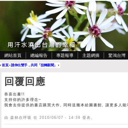
網站首頁
總編報告
專題報導
主題網摘
驚鴻台灣
›
首頁
›
請伸出雙手，共同「扭轉新聞」
›
回覆回應
恭喜出書!!
支持你的許多理念~
我會去你提供的書店購買大作, 同時送幾本給圖書館, 讓更多人能看
由 森林在呼吸 在 2010/06/07 - 14:39 發表。