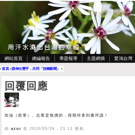
網站首頁
總編報告
專題報導
主題網摘
驚鴻台灣
›
首頁
›
請伸出雙手，共同「扭轉新聞」
›
回覆回應
加油（鼓掌）。志業是無價的，很期待拿到書拜讀！
由
azur
在 2010/05/26 - 21:11 發表。